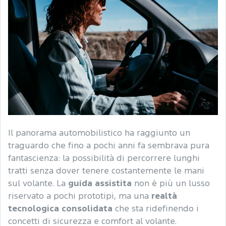
Il panorama automobilistico ha raggiunto un
traguardo che fino a pochi anni fa sembrava pura
fantascienza: la possibilità di percorrere lunghi
tratti senza dover tenere costantemente le mani
sul volante. La
guida assistita
non è più un lusso
riservato a pochi prototipi, ma una
realtà
tecnologica consolidata
che sta ridefinendo i
concetti di sicurezza e comfort al volante.