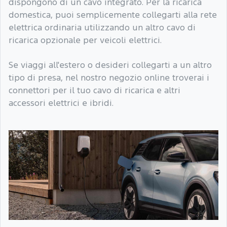
dispongono di un cavo integrato. Per la ricarica
domestica, puoi semplicemente collegarti alla rete
elettrica ordinaria utilizzando un altro cavo di
ricarica opzionale per veicoli elettrici.
Se viaggi all'estero o desideri collegarti a un altro
tipo di presa, nel nostro negozio online troverai i
connettori per il tuo cavo di ricarica e altri
accessori elettrici e ibridi.