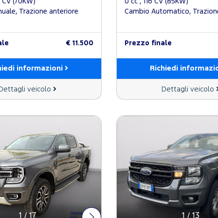
5 CV (70KW)
0 cc , 116 CV (85KW)
ale, Trazione anteriore
Cambio Automatico, Trazion
ale
€ 11.500
Prezzo finale
hiedi informazioni
Richiedi informazi
Dettagli veicolo
Dettagli veicolo
1
/
17
1
/
13