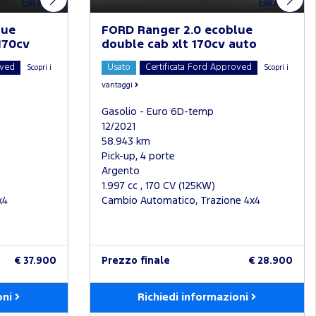
lue
FORD Ranger 2.0 ecoblue
170cv
double cab xlt 170cv auto
oved
Usato
Certificata Ford Approved
Scopri i
Scopri i
vantaggi
Gasolio - Euro 6D-temp
12/2021
58.943 km
Pick-up, 4 porte
Argento
1.997 cc , 170 CV (125KW)
x4
Cambio Automatico, Trazione 4x4
€ 37.900
Prezzo finale
€ 28.900
oni
Richiedi informazioni