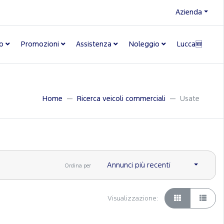
Azienda
o
Promozioni
Assistenza
Noleggio
Lucca🆕
Home
Ricerca veicoli commerciali
Usate
Annunci più recenti
Ordina per
Visualizzazione: