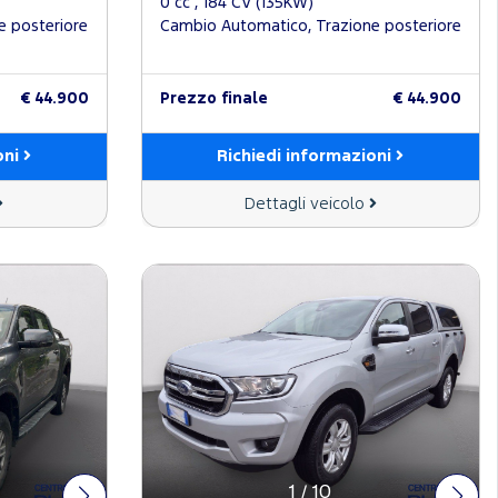
0 cc , 184 CV (135KW)
e posteriore
Cambio Automatico, Trazione posteriore
€ 44.900
Prezzo finale
€ 44.900
oni
Richiedi informazioni
Dettagli veicolo
1
/
10