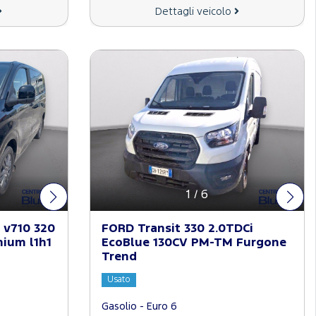
Dettagli veicolo
1
/
6
 v710 320
FORD Transit 330 2.0TDCi
nium l1h1
EcoBlue 130CV PM-TM Furgone
Trend
Usato
Gasolio - Euro 6