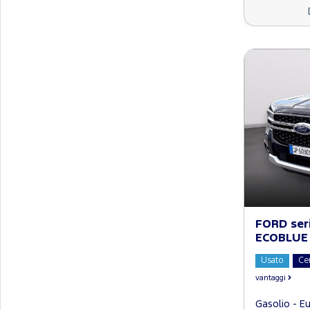
FORD seri
ECOBLUE 
Usato
Ce
vantaggi
Gasolio - E