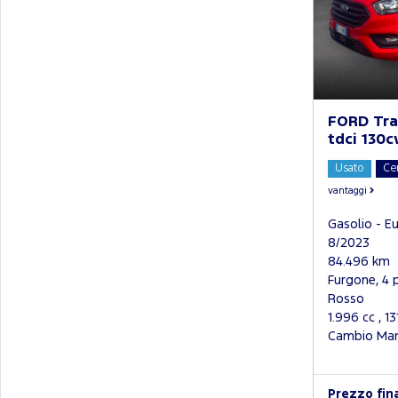
FORD Tra
tdci 130c
Usato
Ce
vantaggi
Gasolio - E
8/2023
84.496 km
Furgone, 4 
Rosso
1.996 cc , 1
Cambio Manu
Prezzo fin