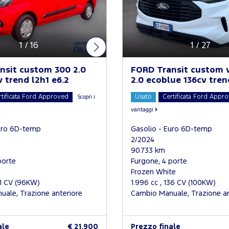
1
/
16
1
/
27
nsit custom 300 2.0
FORD Transit custom 
v trend l2h1 e6.2
2.0 ecoblue 136cv tren
rtificata Ford Approved
Usato
Certificata Ford Appr
Scopri i
vantaggi
uro 6D-temp
Gasolio - Euro 6D-temp
2/2024
90.733 km
porte
Furgone, 4 porte
Frozen White
31 CV (96KW)
1.996 cc , 136 CV (100KW)
ale, Trazione anteriore
Cambio Manuale, Trazione an
ale
€ 21.900
Prezzo finale