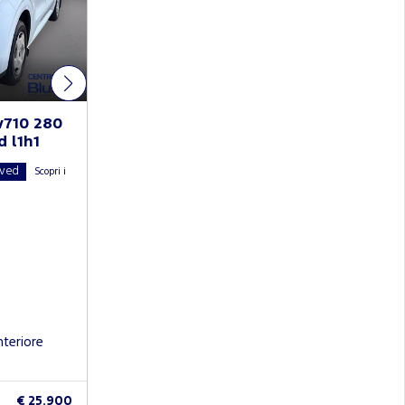
v710 280
d l1h1
oved
Scopri i
teriore
€ 25.900