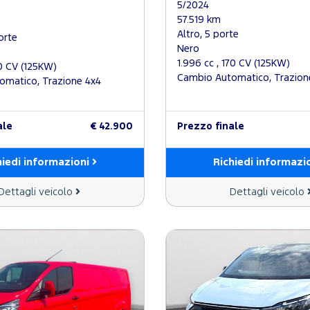
5/2024
57.519 km
Altro, 5 porte
orte
Nero
1.996 cc , 170 CV (125KW)
70 CV (125KW)
Cambio Automatico, Trazion
omatico, Trazione 4x4
ale
€ 42.900
Prezzo finale
hiedi informazioni
Richiedi informazi
Dettagli veicolo
Dettagli veicolo