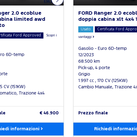
ger 2.0 ecoblue
FORD Ranger 2.0 ecob
abina limited awd
doppia cabina xlt 4x4 
to
Usato
Certificata Ford Appr
rtificata Ford Approved
Scopri i
vantaggi
Gasolio - Euro 6D-temp
uro 6D-temp
12/2023
68.500 km
Pick-up, 4 porte
orte
Grigio
1.997 cc , 170 CV (125KW)
05 CV (151KW)
Cambio Manuale, Trazione 4
omatico, Trazione 4x4
ale
€ 46.900
Prezzo finale
hiedi informazioni
Richiedi informazi