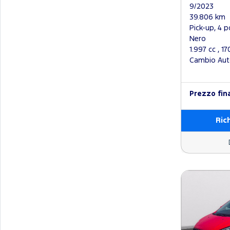
9/2023
39.806 km
Pick-up, 4 p
Nero
1.997 cc , 1
Cambio Aut
Prezzo fin
Ric