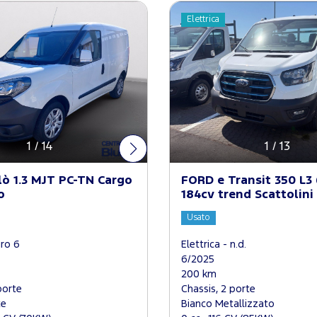
Elettrica
1
/
14
1
/
13
lò 1.3 MJT PC-TN Cargo
FORD e Transit 350 L
o
184cv trend Scattolini 
Usato
uro 6
Elettrica - n.d.
6/2025
200 km
porte
Chassis, 2 porte
te
Bianco Metallizzato