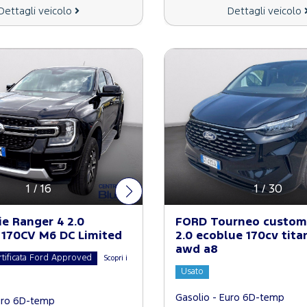
Dettagli veicolo
Dettagli veicolo
1
/
16
1
/
30
e Ranger 4 2.0
FORD Tourneo custom
170CV M6 DC Limited
2.0 ecoblue 170cv tita
awd a8
rtificata Ford Approved
Scopri i
Usato
Gasolio - Euro 6D-temp
uro 6D-temp