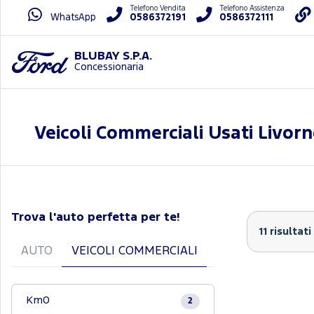
Telefono Vendita
Telefono Assistenza
WhatsApp
0586372191
0586372111
BLUBAY S.P.A.
Concessionaria
Veicoli Commerciali Usati Livorn
Trova l'auto perfetta per te!
11 risultati
AUTO
VEICOLI COMMERCIALI
Km0
2