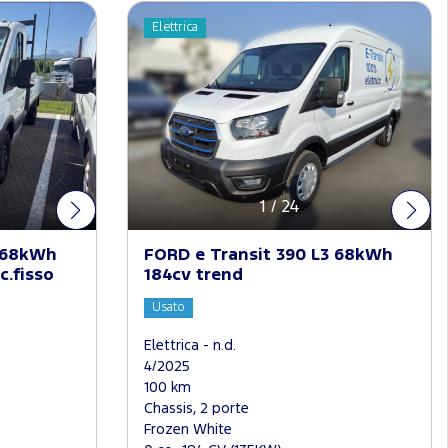
Elettrica
1
/
24
3 68kWh
FORD e Transit 390 L3 68kWh
c.fisso
184cv trend
Usato
Elettrica - n.d.
4/2025
100 km
Chassis, 2 porte
Frozen White