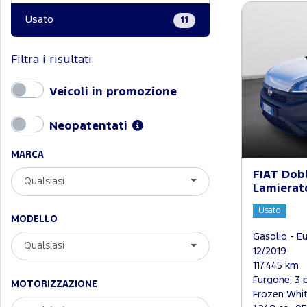
Usato
11
Filtra i risultati
Veicoli in promozione
Neopatentati
MARCA
FIAT Dob
Qualsiasi
Lamierat
Usato
MODELLO
Gasolio - E
Qualsiasi
12/2019
117.445 km
Furgone, 3 
MOTORIZZAZIONE
Frozen Whi