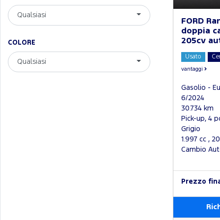
Qualsiasi
FORD Ran
doppia c
205cv au
COLORE
Usato
Ce
Qualsiasi
vantaggi
Gasolio - E
6/2024
30.734 km
Pick-up, 4 p
Grigio
1.997 cc , 2
Cambio Aut
Prezzo fin
Ric