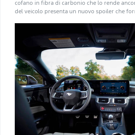
cofano in fibra di carbonio che lo rende ancor
del veicolo presenta un nuovo spoiler che forn