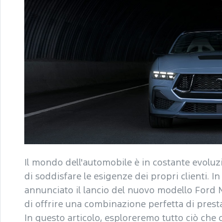
Il mondo dell'automobile è in costante evolu
di soddisfare le esigenze dei propri clienti. 
annunciato il lancio del nuovo modello For
di offrire una combinazione perfetta di prest
In questo articolo, esploreremo tutto ciò ch