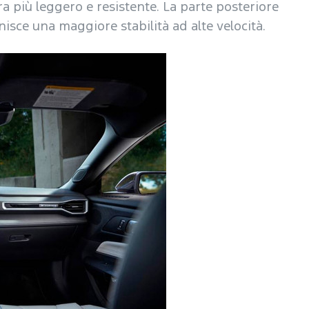
a più leggero e resistente. La parte posteriore
isce una maggiore stabilità ad alte velocità.