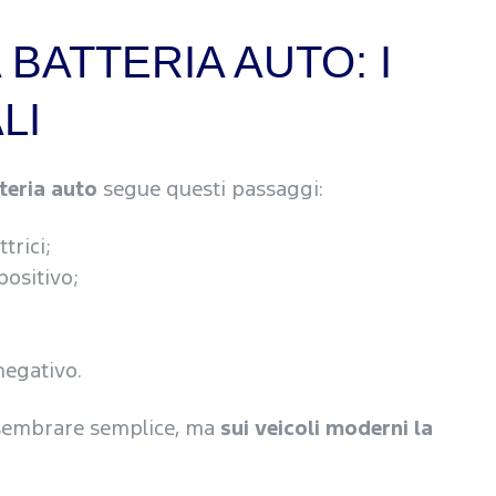
BATTERIA AUTO: I
LI
teria auto
segue questi passaggi:
trici;
positivo;
 negativo.
 sembrare semplice, ma
sui veicoli moderni la