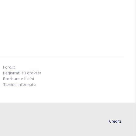
Ford.it
Registrati a FordPass
Brochure e listini
Tienimi informato
Credits