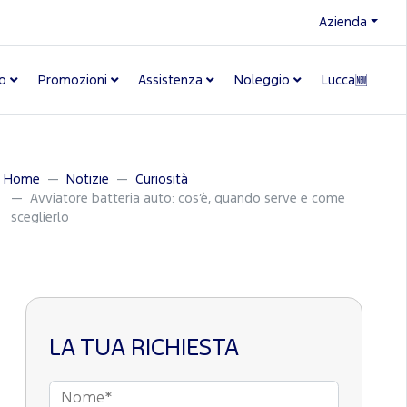
Azienda
o
Promozioni
Assistenza
Noleggio
Lucca🆕
Home
Notizie
Curiosità
Avviatore batteria auto: cos’è, quando serve e come
sceglierlo
LA TUA RICHIESTA