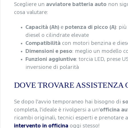
Scegliere un
avviatore batteria auto
non sign
cosa valutare:
Capacità (Ah)
e
potenza di picco (A)
: più
diesel o cilindrate elevate
Compatibilità
con motori benzina e dies
Dimensioni e peso
: meglio un modello co
Funzioni aggiuntive
: torcia LED, prese 
inversione di polarità
DOVE TROVARE ASSISTENZA O
Se dopo l’avvio temporaneo hai bisogno di
so
completa, l’ideale è rivolgersi a un’
officina a
ricambi originali, tecnici esperti e prenotare 
intervento in officina
oggi stesso!