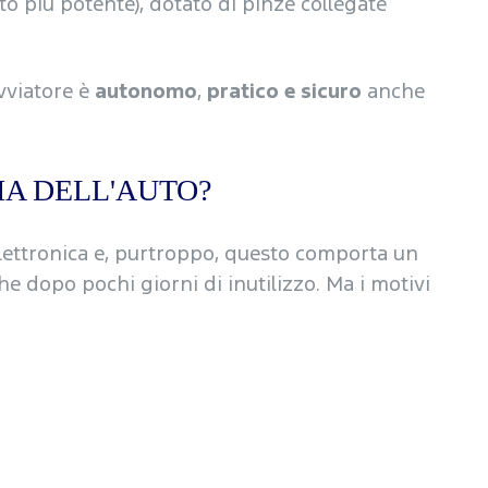
o più potente), dotato di pinze collegate
avviatore è
autonomo
,
pratico e sicuro
anche
IA DELL'AUTO?
lettronica e, purtroppo, questo comporta un
he dopo pochi giorni di inutilizzo. Ma i motivi