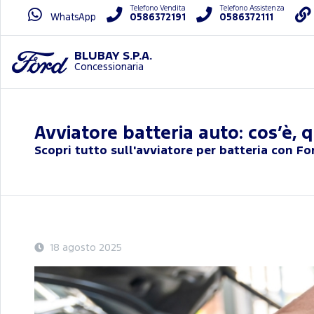
Telefono Vendita
Telefono Assistenza
WhatsApp
0586372191
0586372111
BLUBAY S.P.A.
Concessionaria
Avviatore batteria auto: cos’è,
Scopri tutto sull'avviatore per batteria con F
18 agosto 2025