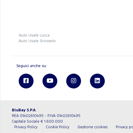
Auto Usate Lucca
Auto Usate Grosseto
Seguici anche su:
BluBay S.P.A.
REA 01402610495 - P.IVA 01402610495
Capitale Sociale € 1.600.000
Privacy Policy
Cookie Policy
Gestione cookies
Privacy po