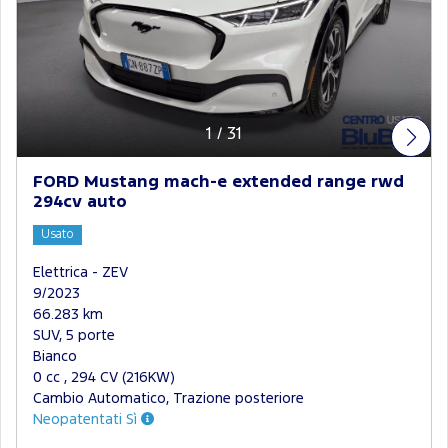
1
/
31
FORD Mustang mach-e extended range rwd
294cv auto
Usato
Elettrica - ZEV
9/2023
66.283 km
SUV, 5 porte
Bianco
0 cc , 294 CV (216KW)
Cambio Automatico, Trazione posteriore
Neopatentati Sì