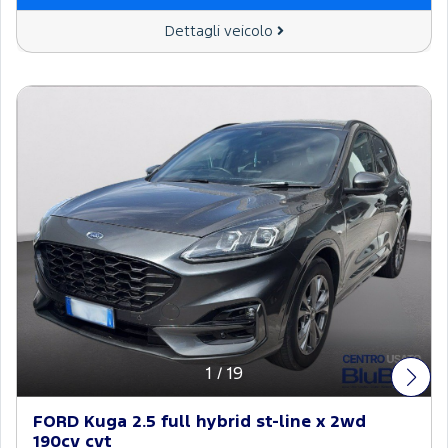
Dettagli veicolo
1
/
19
FORD Kuga 2.5 full hybrid st-line x 2wd
190cv cvt