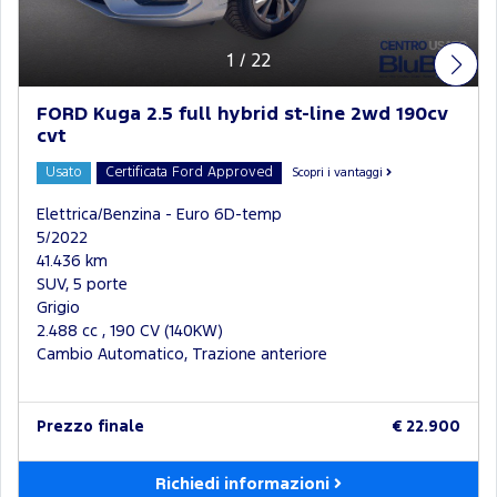
1
/
22
FORD Kuga 2.5 full hybrid st-line 2wd 190cv
cvt
Usato
Certificata Ford Approved
Scopri i vantaggi
Elettrica/Benzina - Euro 6D-temp
5/2022
41.436 km
SUV, 5 porte
Grigio
2.488 cc , 190 CV (140KW)
Cambio Automatico, Trazione anteriore
Prezzo finale
€ 22.900
Richiedi informazioni