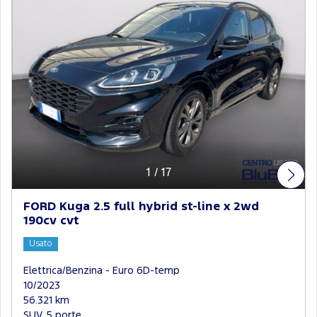
1
/
17
FORD Kuga 2.5 full hybrid st-line x 2wd
190cv cvt
Usato
Elettrica/Benzina - Euro 6D-temp
10/2023
56.321 km
SUV, 5 porte