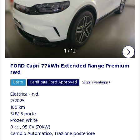
1
/
12
FORD Capri 77kWh Extended Range Premium
rwd
Usato
Certificata Ford Approved
Scopri i vantaggi
Elettrica - n.d.
2/2025
100 km
SUV, 5 porte
Frozen White
0 cc , 95 CV (70KW)
Cambio Automatico, Trazione posteriore