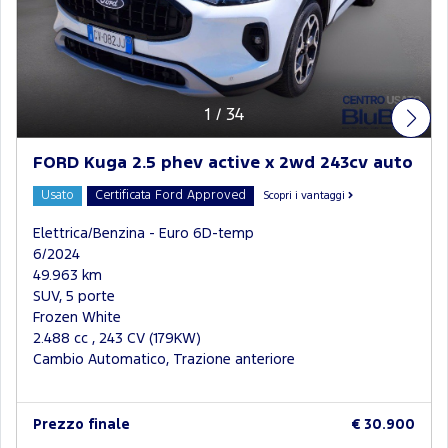
1
/
34
FORD Kuga 2.5 phev active x 2wd 243cv auto
Usato
Certificata Ford Approved
Scopri i vantaggi
Elettrica/Benzina - Euro 6D-temp
6/2024
49.963 km
SUV, 5 porte
Frozen White
2.488 cc , 243 CV (179KW)
Cambio Automatico, Trazione anteriore
Prezzo finale
€ 30.900