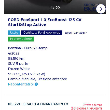
1
/
22
FORD EcoSport 1.0 EcoBoost 125 CV
Start&Stop Active
Usato
Certificata Ford Approved
Scopri i vantaggi
In promozione
Benzina - Euro 6D-temp
4/2022
99.196 km
SUV, 5 porte
Frozen White
998 cc , 125 CV (92KW)
Cambio Manuale, Trazione anteriore
Neopatentati Sì
PREZZO LEGATO A FINANZIAMENTO
Offerta a tempo
3 GIORNI RIMANENTI