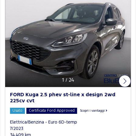
1
/
24
FORD Kuga 2.5 phev st-line x design 2wd
225cv cvt
Usato
Certificata Ford Approved
Scopri i vantaggi
Elettrica/Benzina - Euro 6D-temp
7/2023
34.409 km