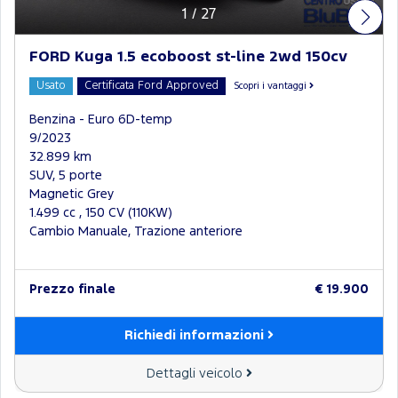
1
/
27
FORD Kuga 1.5 ecoboost st-line 2wd 150cv
Usato
Certificata Ford Approved
Scopri i vantaggi
Benzina - Euro 6D-temp
9/2023
32.899 km
SUV, 5 porte
Magnetic Grey
1.499 cc , 150 CV (110KW)
Cambio Manuale, Trazione anteriore
Prezzo finale
€ 19.900
Richiedi informazioni
Dettagli veicolo