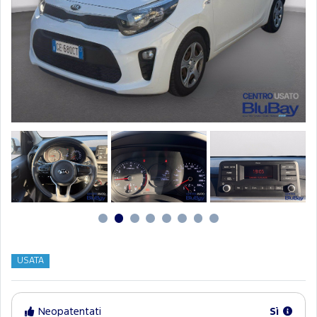
USATA
Neopatentati
Sì