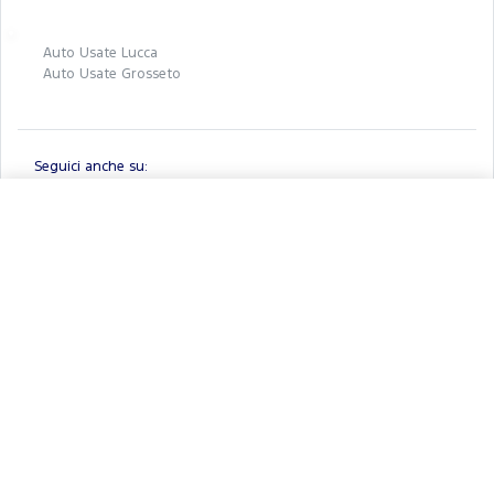
Auto Usate Lucca
Auto Usate Grosseto
Seguici anche su:
×
KIA Picanto 1.0 dpi style comfort
pack gpl
€ 9.900
Preventivo
Ford.it
Registrati a FordPass
Brochure e listini
Tienimi informato
BluBay S.P.A.