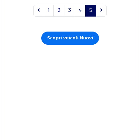
1
2
3
4
5
Scopri veicoli Nuovi