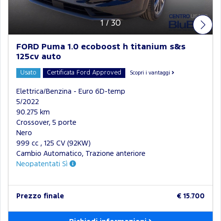
1
/
30
FORD Puma 1.0 ecoboost h titanium s&s
125cv auto
Usato
Certificata Ford Approved
Scopri i vantaggi
Elettrica/Benzina - Euro 6D-temp
5/2022
90.275 km
Crossover, 5 porte
Nero
999 cc , 125 CV (92KW)
Cambio Automatico, Trazione anteriore
Neopatentati Sì
Prezzo finale
€ 15.700