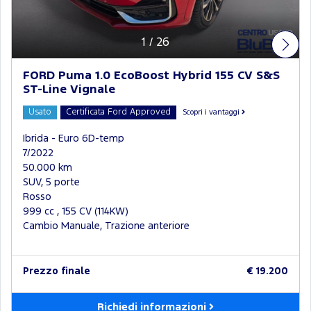
1
/
26
FORD Puma 1.0 EcoBoost Hybrid 155 CV S&S
ST-Line Vignale
Usato
Certificata Ford Approved
Scopri i vantaggi
Ibrida - Euro 6D-temp
7/2022
50.000 km
SUV, 5 porte
Rosso
999 cc , 155 CV (114KW)
Cambio Manuale, Trazione anteriore
Prezzo finale
€ 19.200
Richiedi informazioni