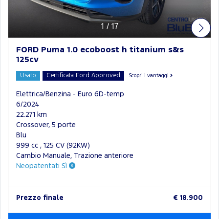
1
/
17
FORD Puma 1.0 ecoboost h titanium s&s
125cv
Usato
Certificata Ford Approved
Scopri i vantaggi
Elettrica/Benzina - Euro 6D-temp
6/2024
22.271 km
Crossover, 5 porte
Blu
999 cc , 125 CV (92KW)
Cambio Manuale, Trazione anteriore
Neopatentati Sì
Prezzo finale
€ 18.900