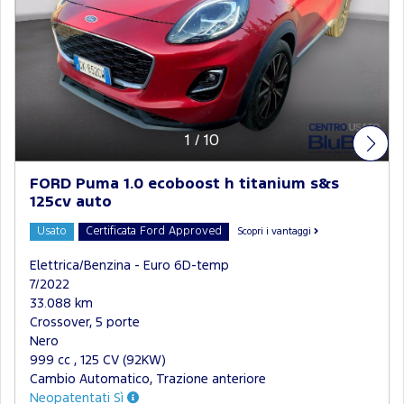
1
/
10
FORD Puma 1.0 ecoboost h titanium s&s
125cv auto
Usato
Certificata Ford Approved
Scopri i vantaggi
Elettrica/Benzina - Euro 6D-temp
7/2022
33.088 km
Crossover, 5 porte
Nero
999 cc , 125 CV (92KW)
Cambio Automatico, Trazione anteriore
Neopatentati Sì