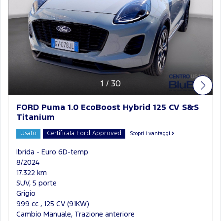
1
/
30
FORD Puma 1.0 EcoBoost Hybrid 125 CV S&S
Titanium
Usato
Certificata Ford Approved
Scopri i vantaggi
Ibrida - Euro 6D-temp
8/2024
17.322 km
SUV, 5 porte
Grigio
999 cc , 125 CV (91KW)
Cambio Manuale, Trazione anteriore