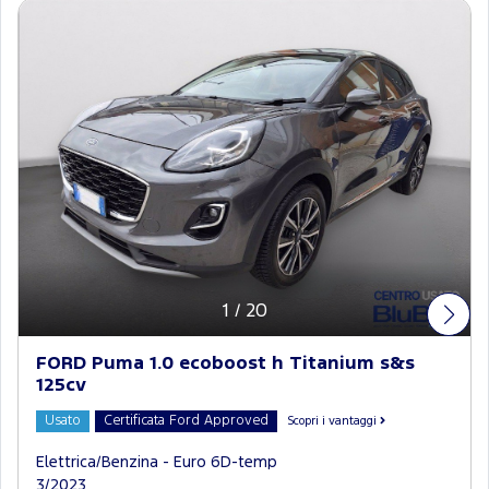
1
/
20
FORD Puma 1.0 ecoboost h Titanium s&s
125cv
Usato
Certificata Ford Approved
Scopri i vantaggi
Elettrica/Benzina - Euro 6D-temp
3/2023