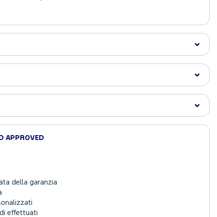
RD APPROVED
ata della garanzia
a
sonalizzati
i effettuati