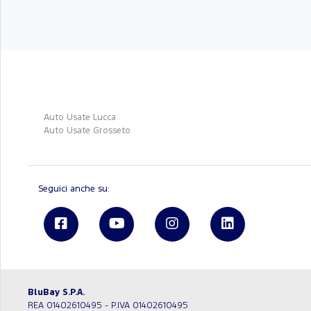
Auto Usate Lucca
Auto Usate Grosseto
Seguici anche su:
BluBay S.P.A.
REA 01402610495 - P.IVA 01402610495