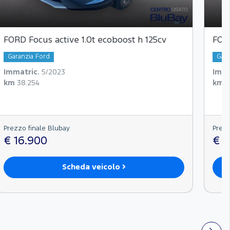
FORD Focus active 1.0t ecoboost h 125cv
FORD
Garanzia Ford
Gara
Immatric.
5/2023
Imma
km
38.254
km
2
Prezzo finale Blubay
Prezz
€ 16.900
€ 2
Scheda veicolo