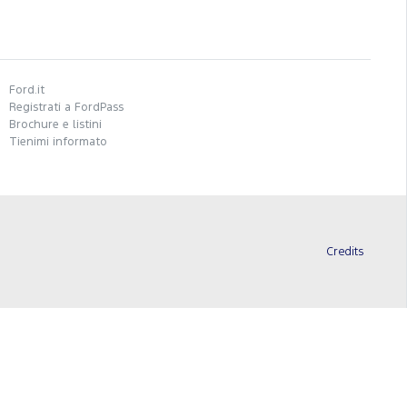
Ford.it
Registrati a FordPass
Brochure e listini
Tienimi informato
Credits