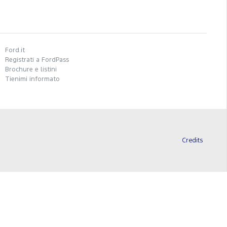
Ford.it
Registrati a FordPass
Brochure e listini
Tienimi informato
Credits