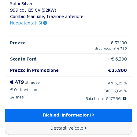
Solar Silver -
999 cc , 125 CV (92KW)
Cambio Manuale, Trazione anteriore
Neopatentati Sì
Prezzo
€ 32.100
di cui optional €
750
Sconto Ford
- € 6.300
Prezzo in Promozione
€ 25.800
€ 479
al mese
TAN 6,25 %
€ 0
di anticipo
TAEG 7,86 %
24
mesi
Rata finale € 17.556
Richiedi informazioni
Dettagli veicolo