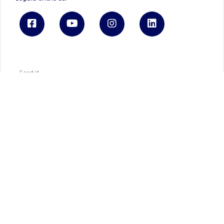
Ford.it
Registrati a FordPass
Brochure e listini
Tienimi informato
BluBay S.P.A.
REA 01402610495 - P.IVA 01402610495
Capitale Sociale € 1.600.000
Privacy Policy
Cookie Policy
Gestione cookies
Privacy policy Ford Italia
Credits