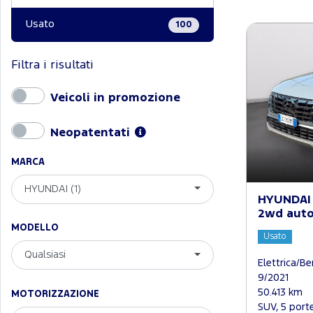
Usato
100
Filtra i risultati
Veicoli in promozione
Neopatentati
MARCA
HYUNDAI (1)
HYUNDAI 
2wd aut
MODELLO
Usato
Qualsiasi
Elettrica/B
9/2021
50.413 km
MOTORIZZAZIONE
SUV, 5 port