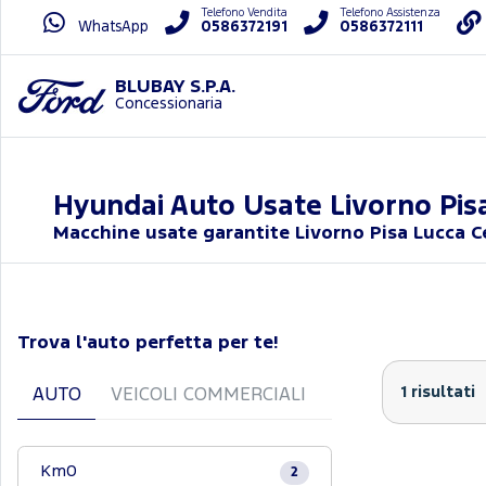
Telefono Vendita
Telefono Assistenza
WhatsApp
0586372191
0586372111
BLUBAY S.P.A.
Concessionaria
Hyundai Auto Usate Livorno Pis
Macchine usate garantite Livorno Pisa Lucca Cec
Trova l'auto perfetta per te!
1 risultati
AUTO
VEICOLI COMMERCIALI
Km0
2