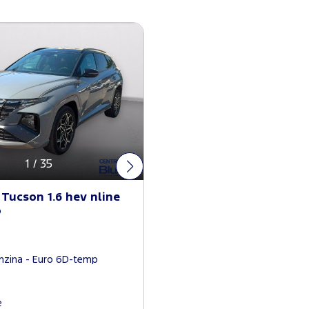
1
/
35
Tucson 1.6 hev nline
o
enzina - Euro 6D-temp
e