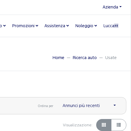
Azienda
o
Promozioni
Assistenza
Noleggio
Lucca🆕
Home
Ricerca auto
Usate
Annunci più recenti
Ordina per
Visualizzazione: