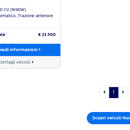
230 CV (169KW)
matico, Trazione anteriore
ale
€ 23.500
hiedi informazioni
Dettagli veicolo
1
Scopri veicoli Nu