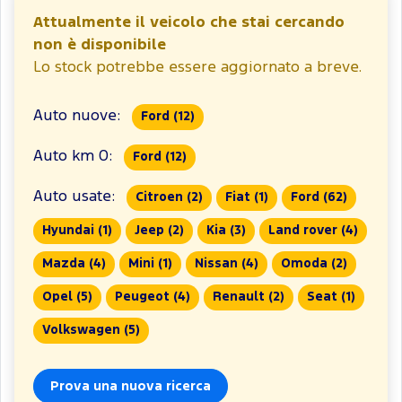
Attualmente il veicolo che stai cercando
non è disponibile
Lo stock potrebbe essere aggiornato a breve.
Auto nuove:
Ford
(12)
Auto km 0:
Ford
(12)
Auto usate:
Citroen
(2)
Fiat
(1)
Ford
(62)
Hyundai
(1)
Jeep
(2)
Kia
(3)
Land rover
(4)
Mazda
(4)
Mini
(1)
Nissan
(4)
Omoda
(2)
Opel
(5)
Peugeot
(4)
Renault
(2)
Seat
(1)
Volkswagen
(5)
Prova una nuova ricerca