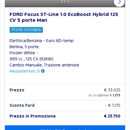
1
/
7
FORD Focus ST-Line 1.0 EcoBoost Hybrid 125
CV 5 porte Man
Pronta consegna
Elettrica/Benzina - Euro 6D-temp
Berlina, 5 porte
Frozen White -
999 cc , 125 CV (92KW)
Cambio Manuale, Trazione anteriore
Neopatentati Sì
Prezzo
€ 33.025
di cui optional €
1.275
Sconto Ford
- € 7.275
Prezzo in Promozione
€ 25.750