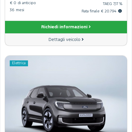
€ 0
di anticipo
TAEG 7,17 %
36
mesi
Rata finale € 20.794
Richiedi informazioni
Dettagli veicolo
Elettrica