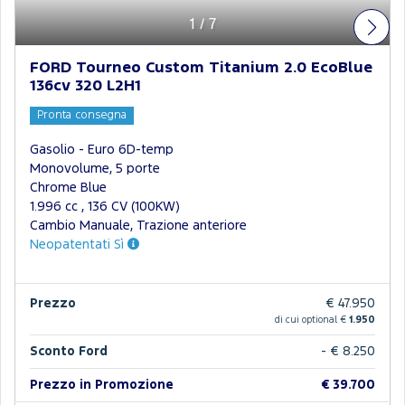
1
/
7
FORD Tourneo Custom Titanium 2.0 EcoBlue
136cv 320 L2H1
Pronta consegna
Gasolio - Euro 6D-temp
Monovolume, 5 porte
Chrome Blue
1.996 cc , 136 CV (100KW)
Cambio Manuale, Trazione anteriore
Neopatentati Sì
Prezzo
€ 47.950
di cui optional €
1.950
Sconto Ford
- € 8.250
Prezzo in Promozione
€ 39.700