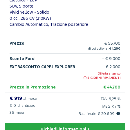
Elettrica - ZEV
SUV, 5 porte
Vivid Yellow - Solido
0 cc , 286 CV (210KW)
Cambio Automatico, Trazione posteriore
Prezzo
€ 55.700
di cui optional €
1.200
Sconto Ford
- € 9.000
EXTRASCONTO CAPRI-EXPLORER
- € 2.000
Offerta a tempo
5 GIORNI RIMANENTI
Prezzo in Promozione
€ 44.700
€ 919
al mese
TAN 6,25 %
€ 0
di anticipo
TAEG 7,17 %
36
mesi
Rata finale € 20.609
Richiedi informazioni