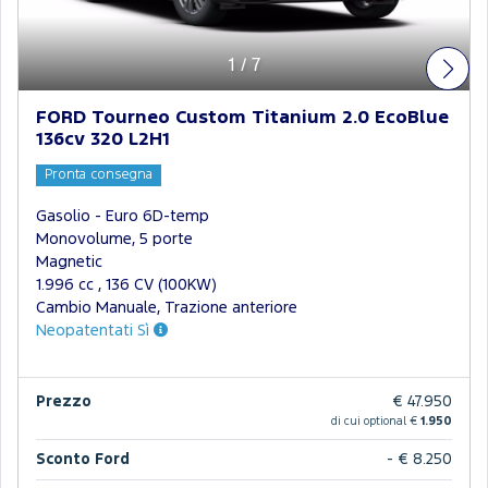
1
/
7
FORD Tourneo Custom Titanium 2.0 EcoBlue
136cv 320 L2H1
Pronta consegna
Gasolio - Euro 6D-temp
Monovolume, 5 porte
Magnetic
1.996 cc , 136 CV (100KW)
Cambio Manuale, Trazione anteriore
Neopatentati Sì
Prezzo
€ 47.950
di cui optional €
1.950
Sconto Ford
- € 8.250