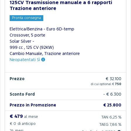
125CV Trasmissione manuale a 6 rapporti
Trazione anteriore
Pronta consegna
Elettrica/Benzina - Euro 6D-temp
Crossover, 5 porte
Solar Silver -
999 cc , 125 CV (92KW)
Cambio Manuale, Trazione anteriore
Neopatentati Sì
Prezzo
€ 32.100
di cui optional €
750
Sconto Ford
- € 6.300
Prezzo in Promozione
€ 25.800
€ 479
al mese
TAN 6,25 %
€ 0
di anticipo
TAEG 7,86 %
24
mesi