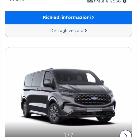
Rata finale € 17.556
Richiedi informazioni
Dettagli veicolo
1
/
7