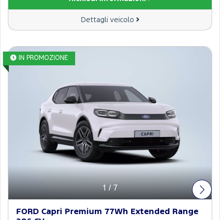
Dettagli veicolo
IN PROMOZIONE
Elettrica
1
/
7
FORD Capri Premium 77Wh Extended Range