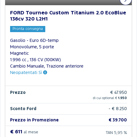
FORD Tourneo Custom Titanium 2.0 EcoBlue
136cv 320 L2H1
Pronta consegna
Gasolio - Euro 6D-temp
Monovolume, 5 porte
Magnetic
1.996 cc , 136 CV (100KW)
Cambio Manuale, Trazione anteriore
Neopatentati Sì
Prezzo
€ 47.950
di cui optional €
1.950
Sconto Ford
- € 8.250
Prezzo in Promozione
€ 39.700
€ 611
al mese
TAN 5,95 %