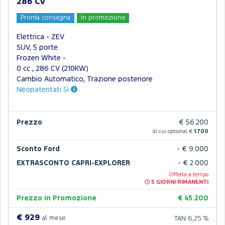
286 CV
Pronta consegna
In promozione
Elettrica - ZEV
SUV, 5 porte
Frozen White -
0 cc , 286 CV (210KW)
Cambio Automatico, Trazione posteriore
Neopatentati Sì
Prezzo
€ 56.200
di cui optional €
1.700
Sconto Ford
- € 9.000
EXTRASCONTO CAPRI-EXPLORER
- € 2.000
Offerta a tempo
5 GIORNI RIMANENTI
Prezzo in Promozione
€ 45.200
€ 929
al mese
TAN 6,25 %