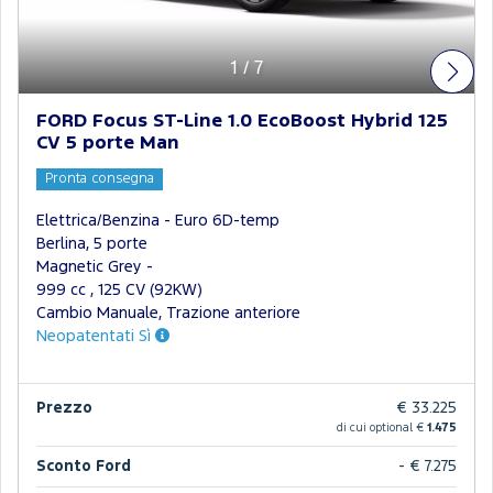
1
/
7
FORD Focus ST-Line 1.0 EcoBoost Hybrid 125
CV 5 porte Man
Pronta consegna
Elettrica/Benzina - Euro 6D-temp
Berlina, 5 porte
Magnetic Grey -
999 cc , 125 CV (92KW)
Cambio Manuale, Trazione anteriore
Neopatentati Sì
Prezzo
€ 33.225
di cui optional €
1.475
Sconto Ford
- € 7.275