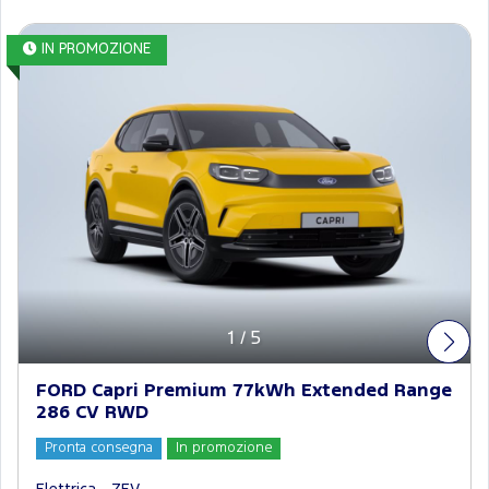
IN PROMOZIONE
Elettrica
1
/
5
FORD Capri Premium 77kWh Extended Range
286 CV RWD
Pronta consegna
In promozione