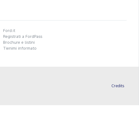
Ford.it
Registrati a FordPass
Brochure e listini
Tienimi informato
Credits