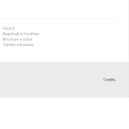
Ford.it
Registrati a FordPass
Brochure e listini
Tienimi informato
Credits