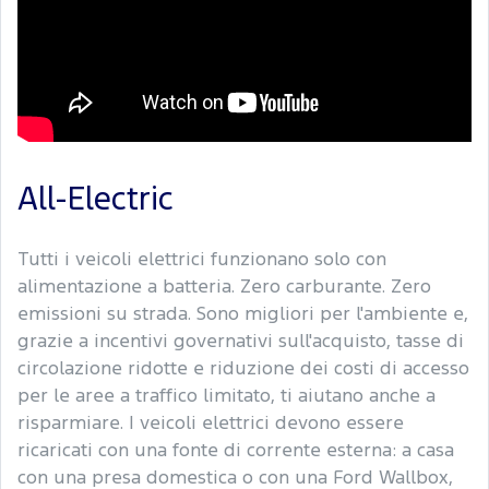
All-Electric
Tutti i veicoli elettrici funzionano solo con
alimentazione a batteria. Zero carburante. Zero
emissioni su strada. Sono migliori per l'ambiente e,
grazie a incentivi governativi sull'acquisto, tasse di
circolazione ridotte e riduzione dei costi di accesso
per le aree a traffico limitato, ti aiutano anche a
risparmiare. I veicoli elettrici devono essere
ricaricati con una fonte di corrente esterna: a casa
con una presa domestica o con una Ford Wallbox,