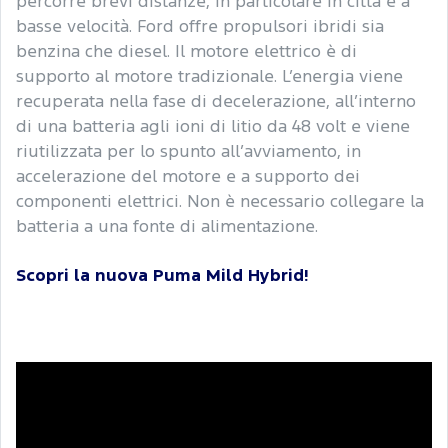
percorre brevi distanze, in particolare in città e a
basse velocità. Ford offre propulsori ibridi sia
benzina che diesel. Il motore elettrico è di
supporto al motore tradizionale. L’energia viene
recuperata nella fase di decelerazione, all’interno
di una batteria agli ioni di litio da 48 volt e viene
riutilizzata per lo spunto all’avviamento, in
accelerazione del motore e a supporto dei
componenti elettrici. Non è necessario collegare la
batteria a una fonte di alimentazione.
Scopri la nuova Puma Mild Hybrid!