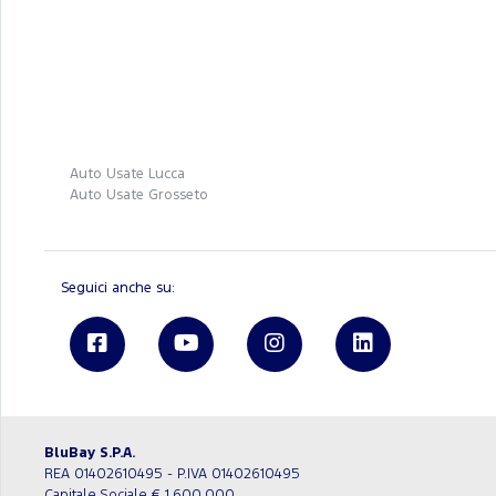
Auto Usate Lucca
Auto Usate Grosseto
Seguici anche su:
BluBay S.P.A.
REA 01402610495 - P.IVA 01402610495
Capitale Sociale € 1.600.000