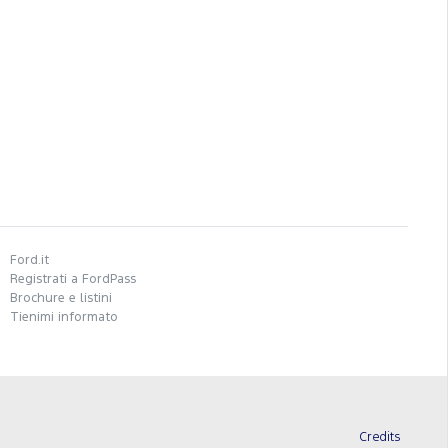
Ford.it
Registrati a FordPass
Brochure e listini
Tienimi informato
Credits