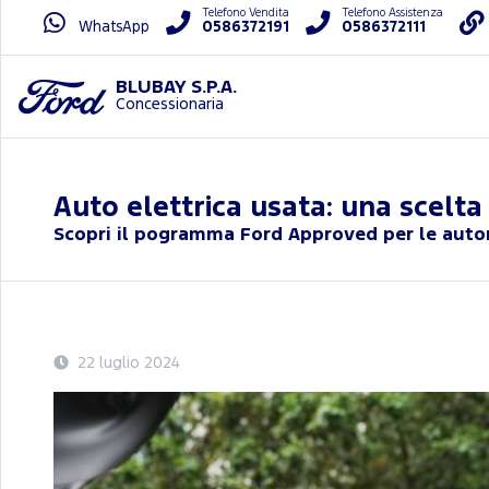
Telefono Vendita
Telefono Assistenza
WhatsApp
0586372191
0586372111
BLUBAY S.P.A.
Concessionaria
Auto elettrica usata: una scelta
Scopri il pogramma Ford Approved per le autom
22 luglio 2024