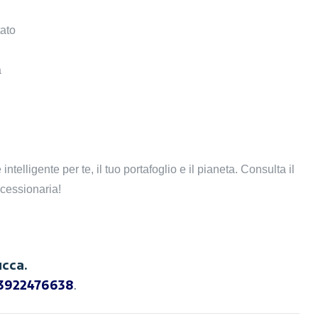
tato
a
telligente per te, il tuo portafoglio e il pianeta. Consulta il
ncessionaria!
ucca.
3922476638
.