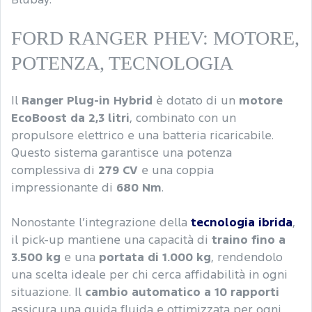
Blubay.
FORD RANGER PHEV: MOTORE,
POTENZA, TECNOLOGIA
Il
Ranger Plug-in Hybrid
è dotato di un
motore
EcoBoost da 2,3 litri
, combinato con un
propulsore elettrico e una batteria ricaricabile.
Questo sistema garantisce una potenza
complessiva di
279 CV
e una coppia
impressionante di
680 Nm
.
Nonostante l’integrazione della
tecnologia ibrida
,
il pick-up mantiene una capacità di
traino fino a
3.500 kg
e una
portata di 1.000 kg
, rendendolo
una scelta ideale per chi cerca affidabilità in ogni
situazione. Il
cambio automatico a 10 rapporti
assicura una guida fluida e ottimizzata per ogni