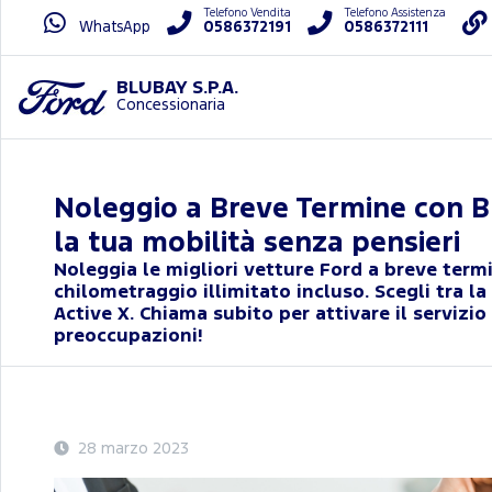
Telefono Vendita
Telefono Assistenza
WhatsApp
0586372191
0586372111
BLUBAY S.P.A.
Concessionaria
Noleggio a Breve Termine con Bl
la tua mobilità senza pensieri
Noleggia le migliori vetture Ford a breve ter
chilometraggio illimitato incluso. Scegli tra l
Active X. Chiama subito per attivare il servizio 
preoccupazioni!
28 marzo 2023