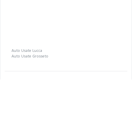
Auto Usate Lucca
Auto Usate Grosseto
Seguici anche su:
Ford.it
Registrati a FordPass