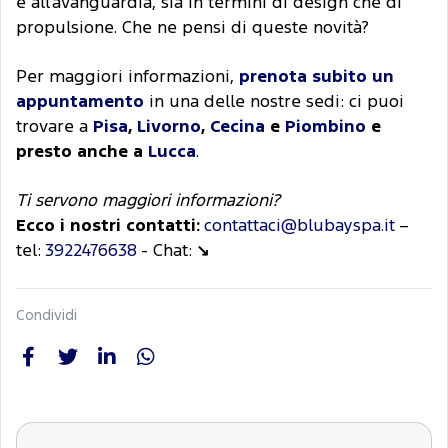
e all'avanguardia, sia in termini di design che di
propulsione. Che ne pensi di queste novità?
Per maggiori informazioni,
prenota subito un
appuntamento
in una delle nostre sedi: ci puoi
trovare a
Pisa
,
Livorno
,
Cecina
e
Piombino
e
presto anche a
Lucca
.
Ti servono maggiori informazioni?
Ecco i nostri contatti:
contattaci@blubayspa.it
–
tel:
3922476638
- Chat:
↘
Condividi