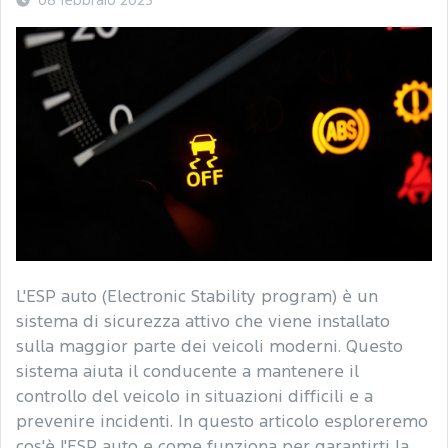
08 febbraio 2023
L'ESP auto (Electronic Stability program) è un
sistema di sicurezza attivo che viene installato
sulla maggior parte dei veicoli moderni. Questo
sistema aiuta il conducente a mantenere il
controllo del veicolo in situazioni difficili e a
prevenire incidenti. In questo articolo esploreremo
cos'è l'ESP auto e come funziona per garantirti la