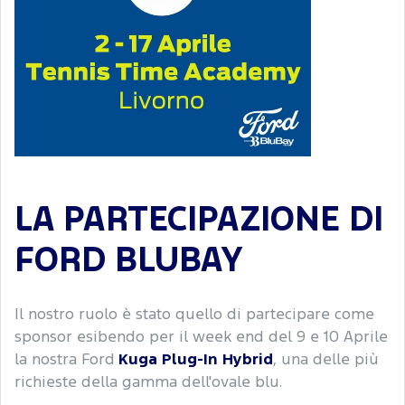
LA PARTECIPAZIONE DI
FORD BLUBAY
Il nostro ruolo è stato quello di partecipare come
sponsor esibendo per il week end del 9 e 10 Aprile
la nostra
Ford
Kuga Plug-In Hybrid
, una delle più
richieste della gamma dell'ovale blu.