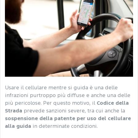
Usare il cellulare mentre si guida è una delle
infrazioni purtroppo più diffuse e anche una delle
più pericolose. Per questo motivo, il
Codice della
Strada
prevede sanzioni severe, tra cui anche la
sospensione della patente per uso del cellulare
alla guida
in determinate condizioni.