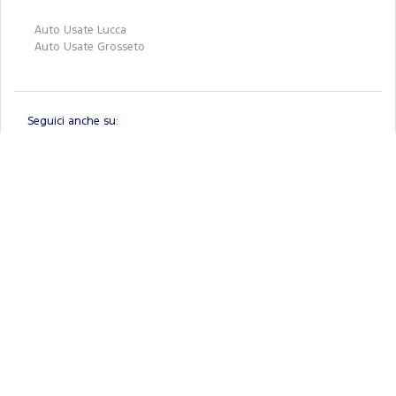
Auto Usate Lucca
Auto Usate Grosseto
Seguici anche su:
Ford.it
Registrati a FordPass
Brochure e listini
Tienimi informato
BluBay S.P.A.
REA 01402610495 - P.IVA 01402610495