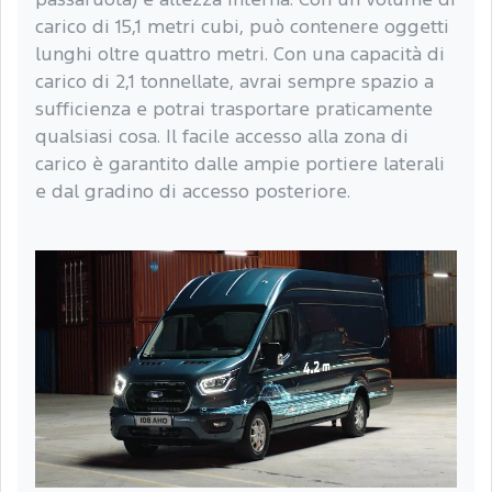
passaruota) e altezza interna. Con un volume di
carico di 15,1 metri cubi, può contenere oggetti
lunghi oltre quattro metri. Con una capacità di
carico di 2,1 tonnellate, avrai sempre spazio a
sufficienza e potrai trasportare praticamente
qualsiasi cosa. Il facile accesso alla zona di
carico è garantito dalle ampie portiere laterali
e dal gradino di accesso posteriore.