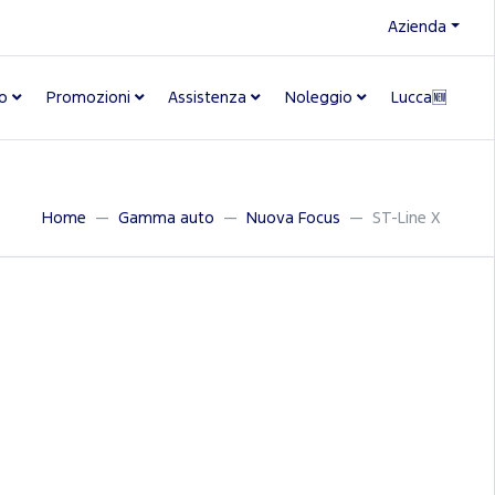
Azienda
o
Promozioni
Assistenza
Noleggio
Lucca🆕
Home
Gamma auto
Nuova Focus
ST-Line X