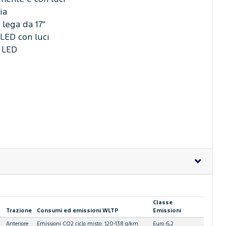
ia
 lega da 17"
 LED con luci
 LED
Classe
Trazione
Consumi ed emissioni WLTP
Emissioni
Anteriore
Emissioni CO2 ciclo misto: 120-138 g/km
Euro 6,2