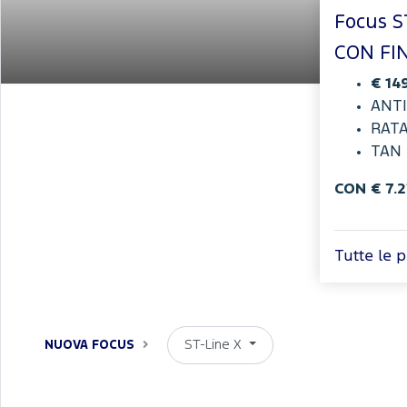
Focus S
CON FI
€ 14
ANTI
RATA
TAN 
CON € 7
.
Tutte le 
ST-Line X
NUOVA FOCUS