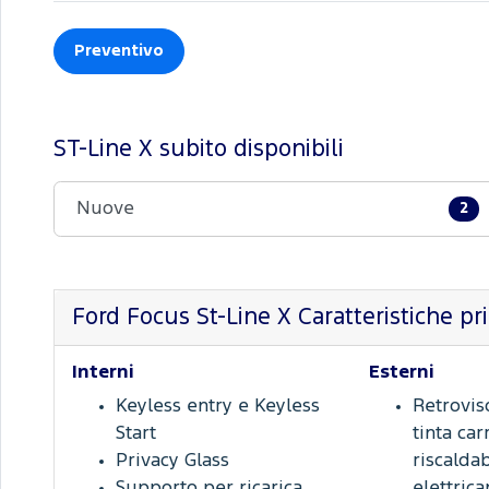
Preventivo
ST-Line X subito disponibili
Nuove
2
Ford Focus St-Line X Caratteristiche pri
Interni
Esterni
Keyless entry e Keyless
Retroviso
Start
tinta car
Privacy Glass
riscaldab
Supporto per ricarica
elettric