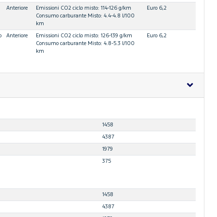
Anteriore
Emissioni CO2 ciclo misto: 114-126 g/km
Euro 6,2
Consumo carburante Misto: 4.4-4.8 l/100
km
o
Anteriore
Emissioni CO2 ciclo misto: 126-139 g/km
Euro 6,2
Consumo carburante Misto: 4.8-5.3 l/100
km
1458
4387
1979
375
1458
4387