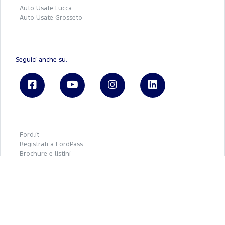
Auto Usate Lucca
Auto Usate Grosseto
Seguici anche su:
Ford.it
Registrati a FordPass
Brochure e listini
Tienimi informato
BluBay S.P.A.
REA 01402610495 - P.IVA 01402610495
Capitale Sociale € 1.600.000