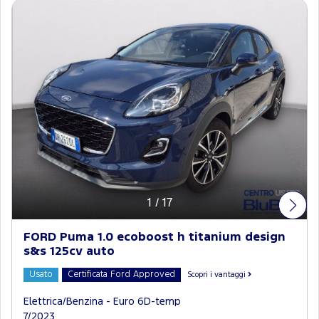
1
/
17
FORD Puma 1.0 ecoboost h titanium design
s&s 125cv auto
Usato
Certificata Ford Approved
Scopri i vantaggi
Elettrica/Benzina - Euro 6D-temp
7/2023