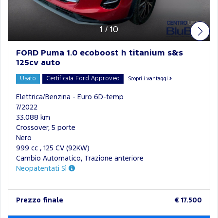
1
/
10
FORD Puma 1.0 ecoboost h titanium s&s
125cv auto
Usato
Certificata Ford Approved
Scopri i vantaggi
Elettrica/Benzina - Euro 6D-temp
7/2022
33.088 km
Crossover, 5 porte
Nero
999 cc , 125 CV (92KW)
Cambio Automatico, Trazione anteriore
Neopatentati Sì
Prezzo finale
€ 17.500