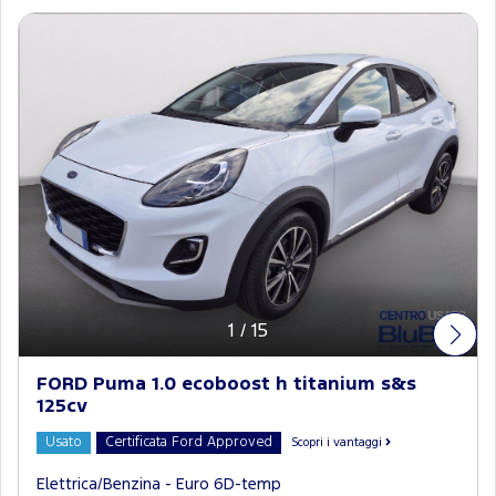
1
/
15
FORD Puma 1.0 ecoboost h titanium s&s
125cv
Usato
Certificata Ford Approved
Scopri i vantaggi
Elettrica/Benzina - Euro 6D-temp