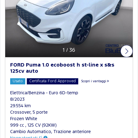
1
/
36
FORD Puma 1.0 ecoboost h st-line x s&s
125cv auto
Usato
Certificata Ford Approved
Scopri i vantaggi
Elettrica/Benzina - Euro 6D-temp
8/2023
29.554 km
Crossover, 5 porte
Frozen White
999 cc , 125 CV (92KW)
Cambio Automatico, Trazione anteriore