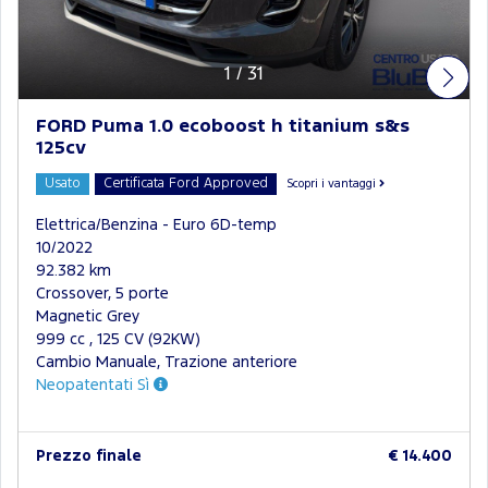
1
/
31
FORD Puma 1.0 ecoboost h titanium s&s
125cv
Usato
Certificata Ford Approved
Scopri i vantaggi
Elettrica/Benzina - Euro 6D-temp
10/2022
92.382 km
Crossover, 5 porte
Magnetic Grey
999 cc , 125 CV (92KW)
Cambio Manuale, Trazione anteriore
Neopatentati Sì
Prezzo finale
€ 14.400