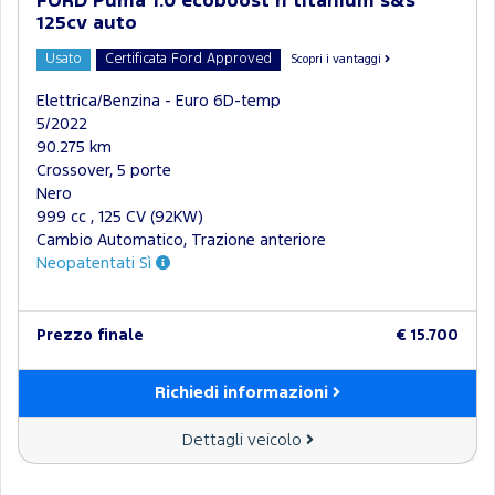
FORD Puma 1.0 ecoboost h titanium s&s
125cv auto
Usato
Certificata Ford Approved
Scopri i vantaggi
Elettrica/Benzina - Euro 6D-temp
5/2022
90.275 km
Crossover, 5 porte
Nero
999 cc , 125 CV (92KW)
Cambio Automatico, Trazione anteriore
Neopatentati Sì
Prezzo finale
€ 15.700
Richiedi informazioni
Dettagli veicolo