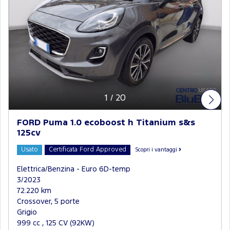
1
/
20
FORD Puma 1.0 ecoboost h Titanium s&s
125cv
Usato
Certificata Ford Approved
Scopri i vantaggi
Elettrica/Benzina - Euro 6D-temp
3/2023
72.220 km
Crossover, 5 porte
Grigio
999 cc , 125 CV (92KW)