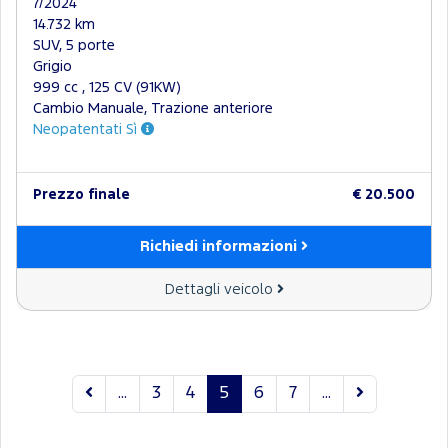
7/2024
14.732 km
SUV, 5 porte
Grigio
999 cc , 125 CV (91KW)
Cambio Manuale, Trazione anteriore
Neopatentati Sì
Prezzo finale
€ 20.500
Richiedi informazioni
Dettagli veicolo
...
3
4
5
6
7
...