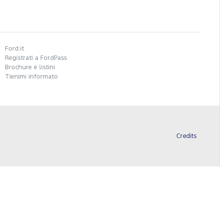
Ford.it
Registrati a FordPass
Brochure e listini
Tienimi informato
Credits