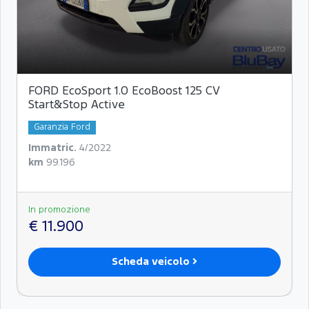
FORD EcoSport 1.0 EcoBoost 125 CV
Start&Stop Active
Garanzia Ford
Immatric.
4/2022
km
99.196
In promozione
€ 11.900
Scheda veicolo