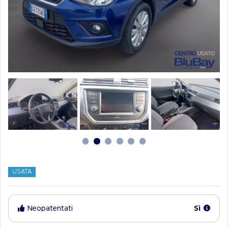
USATA
Neopatentati
Sì