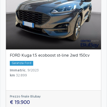
FORD Kuga 1.5 ecoboost st-line 2wd 150cv
Garanzia Ford
Immatric.
9/2023
km
32.899
Prezzo finale Blubay
€ 19.900