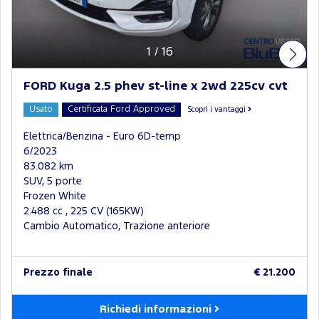
1
/
16
FORD Kuga 2.5 phev st-line x 2wd 225cv cvt
Usato
Certificata Ford Approved
Scopri i vantaggi
Elettrica/Benzina - Euro 6D-temp
6/2023
83.082 km
SUV, 5 porte
Frozen White
2.488 cc , 225 CV (165KW)
Cambio Automatico, Trazione anteriore
Prezzo finale
€ 21.200
Richiedi informazioni