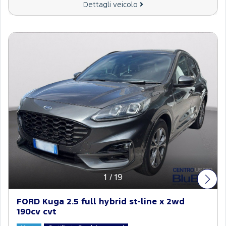
Dettagli veicolo
1
/
19
FORD Kuga 2.5 full hybrid st-line x 2wd
190cv cvt