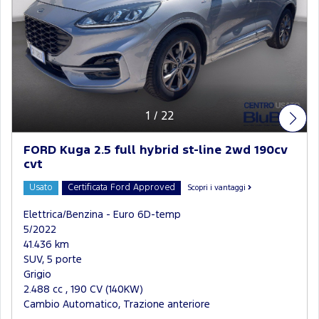
1
/
22
FORD Kuga 2.5 full hybrid st-line 2wd 190cv
cvt
Usato
Certificata Ford Approved
Scopri i vantaggi
Elettrica/Benzina - Euro 6D-temp
5/2022
41.436 km
SUV, 5 porte
Grigio
2.488 cc , 190 CV (140KW)
Cambio Automatico, Trazione anteriore