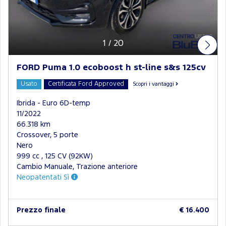
1
/
20
FORD Puma 1.0 ecoboost h st-line s&s 125cv
Usato
Certificata Ford Approved
Scopri i vantaggi
Ibrida - Euro 6D-temp
11/2022
66.318 km
Crossover, 5 porte
Nero
999 cc , 125 CV (92KW)
Cambio Manuale, Trazione anteriore
Neopatentati Sì
Prezzo finale
€ 16.400