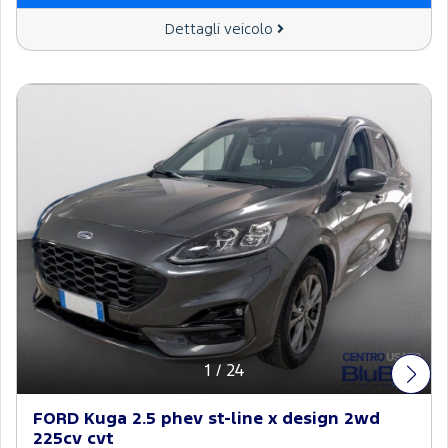
Dettagli veicolo
1
/
24
FORD Kuga 2.5 phev st-line x design 2wd
225cv cvt