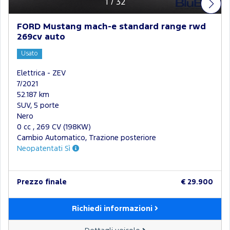
1
/
32
FORD Mustang mach-e standard range rwd
269cv auto
Usato
Elettrica - ZEV
7/2021
52.187 km
SUV, 5 porte
Nero
0 cc , 269 CV (198KW)
Cambio Automatico, Trazione posteriore
Neopatentati Sì
Prezzo finale
€ 29.900
Richiedi informazioni