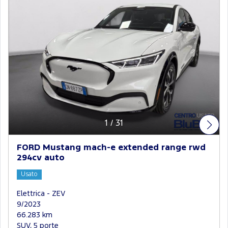
1
/
31
FORD Mustang mach-e extended range rwd
294cv auto
Usato
Elettrica - ZEV
9/2023
66.283 km
SUV, 5 porte