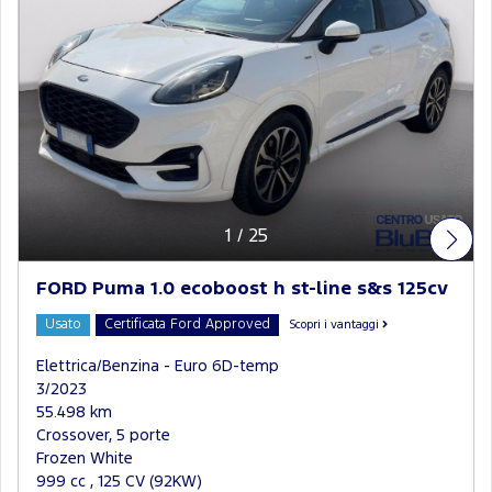
1
/
25
FORD Puma 1.0 ecoboost h st-line s&s 125cv
Usato
Certificata Ford Approved
Scopri i vantaggi
Elettrica/Benzina - Euro 6D-temp
3/2023
55.498 km
Crossover, 5 porte
Frozen White
999 cc , 125 CV (92KW)