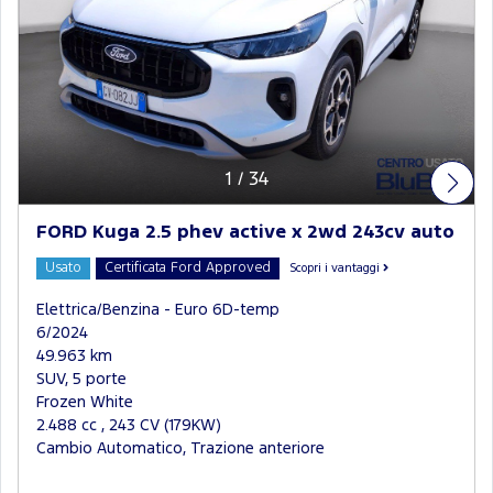
1
/
34
FORD Kuga 2.5 phev active x 2wd 243cv auto
Usato
Certificata Ford Approved
Scopri i vantaggi
Elettrica/Benzina - Euro 6D-temp
6/2024
49.963 km
SUV, 5 porte
Frozen White
2.488 cc , 243 CV (179KW)
Cambio Automatico, Trazione anteriore