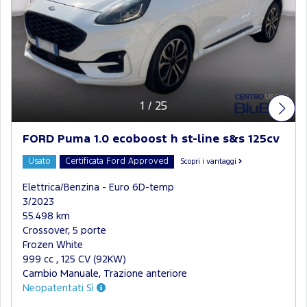
1
/
25
FORD Puma 1.0 ecoboost h st-line s&s 125cv
Usato
Certificata Ford Approved
Scopri i vantaggi
Elettrica/Benzina - Euro 6D-temp
3/2023
55.498 km
Crossover, 5 porte
Frozen White
999 cc , 125 CV (92KW)
Cambio Manuale, Trazione anteriore
Neopatentati Sì