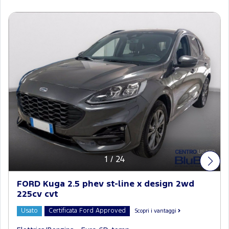
1
/
24
FORD Kuga 2.5 phev st-line x design 2wd
225cv cvt
Usato
Certificata Ford Approved
Scopri i vantaggi