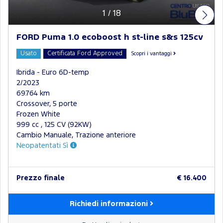
1
/
18
FORD Puma 1.0 ecoboost h st-line s&s 125cv
Usato
Certificata Ford Approved
Scopri i vantaggi
Ibrida - Euro 6D-temp
2/2023
69.764 km
Crossover, 5 porte
Frozen White
999 cc , 125 CV (92KW)
Cambio Manuale, Trazione anteriore
Neopatentati Sì
Prezzo finale
€ 16.400
Richiedi informazioni