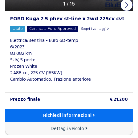
1
/
16
FORD Kuga 2.5 phev st-line x 2wd 225cv cvt
Usato
Certificata Ford Approved
Scopri i vantaggi
Elettrica/Benzina - Euro 6D-temp
6/2023
83.082 km
SUV, 5 porte
Frozen White
2.488 cc , 225 CV (165KW)
Cambio Automatico, Trazione anteriore
Prezzo finale
€ 21.200
Richiedi informazioni
Dettagli veicolo