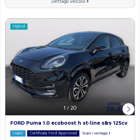
Dettagli veicolo
Hybrid
1
/
20
FORD Puma 1.0 ecoboost h st-line s&s 125cv
Usato
Certificata Ford Approved
Scopri i vantaggi