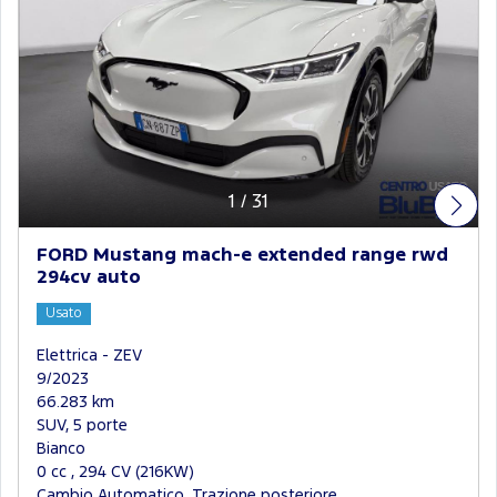
1
/
31
FORD Mustang mach-e extended range rwd
294cv auto
Usato
Elettrica - ZEV
9/2023
66.283 km
SUV, 5 porte
Bianco
0 cc , 294 CV (216KW)
Cambio Automatico, Trazione posteriore