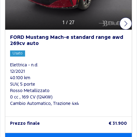
1
/
27
FORD Mustang Mach-e standard range awd
269cv auto
Usato
Elettrica - n.d.
12/2021
40.100 km
SUV, 5 porte
Rosso Metallizzato
0 cc , 169 CV (124KW)
Cambio Automatico, Trazione 4x4
Prezzo finale
€ 31.900