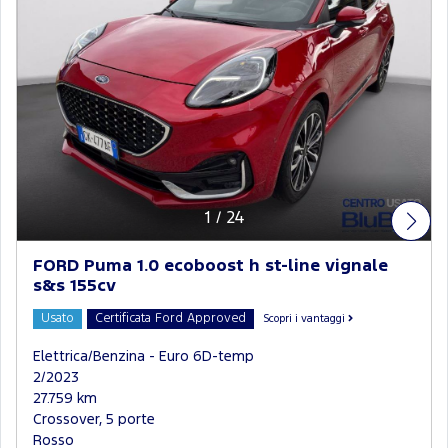
1
/
24
FORD Puma 1.0 ecoboost h st-line vignale
s&s 155cv
Usato
Certificata Ford Approved
Scopri i vantaggi
Elettrica/Benzina - Euro 6D-temp
2/2023
27.759 km
Crossover, 5 porte
Rosso