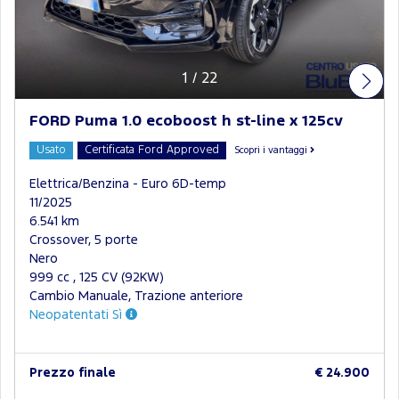
1
/
22
FORD Puma 1.0 ecoboost h st-line x 125cv
Usato
Certificata Ford Approved
Scopri i vantaggi
Elettrica/Benzina - Euro 6D-temp
11/2025
6.541 km
Crossover, 5 porte
Nero
999 cc , 125 CV (92KW)
Cambio Manuale, Trazione anteriore
Neopatentati Sì
Prezzo finale
€ 24.900