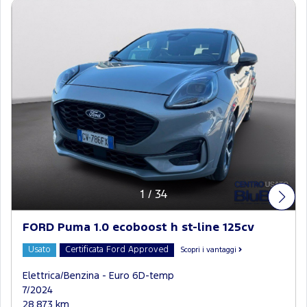
1
/
34
FORD Puma 1.0 ecoboost h st-line 125cv
Usato
Certificata Ford Approved
Scopri i vantaggi
Elettrica/Benzina - Euro 6D-temp
7/2024
28.873 km