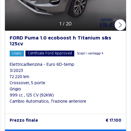
1
/
20
FORD Puma 1.0 ecoboost h Titanium s&s
125cv
Usato
Certificata Ford Approved
Scopri i vantaggi
Elettrica/Benzina - Euro 6D-temp
3/2023
72.220 km
Crossover, 5 porte
Grigio
999 cc , 125 CV (92KW)
Cambio Automatico, Trazione anteriore
Prezzo finale
€ 17.100