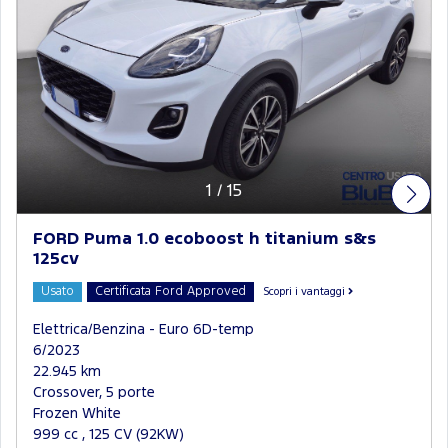
1
/
15
FORD Puma 1.0 ecoboost h titanium s&s
125cv
Usato
Certificata Ford Approved
Scopri i vantaggi
Elettrica/Benzina - Euro 6D-temp
6/2023
22.945 km
Crossover, 5 porte
Frozen White
999 cc , 125 CV (92KW)