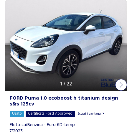
1
/
22
FORD Puma 1.0 ecoboost h titanium design
s&s 125cv
Usato
Certificata Ford Approved
Scopri i vantaggi
Elettrica/Benzina - Euro 6D-temp
7/2023