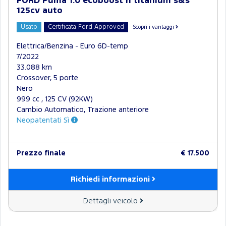
FORD Puma 1.0 ecoboost h titanium s&s
125cv auto
Usato
Certificata Ford Approved
Scopri i vantaggi
Elettrica/Benzina - Euro 6D-temp
7/2022
33.088 km
Crossover, 5 porte
Nero
999 cc , 125 CV (92KW)
Cambio Automatico, Trazione anteriore
Neopatentati Sì
Prezzo finale
€ 17.500
Richiedi informazioni
Dettagli veicolo