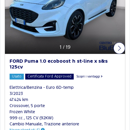
1
/
19
FORD Puma 1.0 ecoboost h st-line x s&s
125cv
Usato
Certificata Ford Approved
Scopri i vantaggi
Elettrica/Benzina - Euro 6D-temp
3/2023
47.424 km
Crossover, 5 porte
Frozen White
999 cc , 125 CV (92KW)
Cambio Manuale, Trazione anteriore