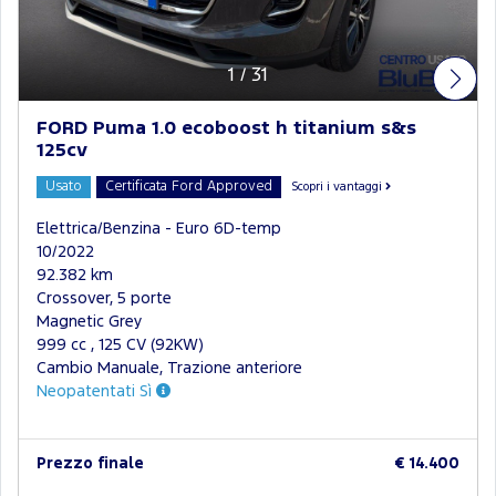
1
/
31
FORD Puma 1.0 ecoboost h titanium s&s
125cv
Usato
Certificata Ford Approved
Scopri i vantaggi
Elettrica/Benzina - Euro 6D-temp
10/2022
92.382 km
Crossover, 5 porte
Magnetic Grey
999 cc , 125 CV (92KW)
Cambio Manuale, Trazione anteriore
Neopatentati Sì
Prezzo finale
€ 14.400