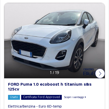
1
/
19
FORD Puma 1.0 ecoboost h titanium s&s
125cv
Usato
Certificata Ford Approved
Scopri i vantaggi
Elettrica/Benzina - Euro 6D-temp