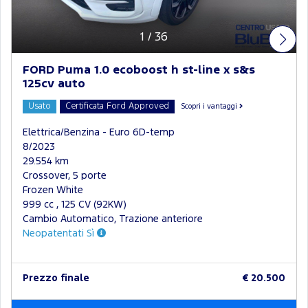
1
/
36
FORD Puma 1.0 ecoboost h st-line x s&s
125cv auto
Usato
Certificata Ford Approved
Scopri i vantaggi
Elettrica/Benzina - Euro 6D-temp
8/2023
29.554 km
Crossover, 5 porte
Frozen White
999 cc , 125 CV (92KW)
Cambio Automatico, Trazione anteriore
Neopatentati Sì
Prezzo finale
€ 20.500