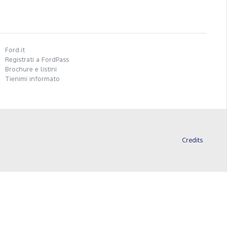
Ford.it
Registrati a FordPass
Brochure e listini
Tienimi informato
Credits