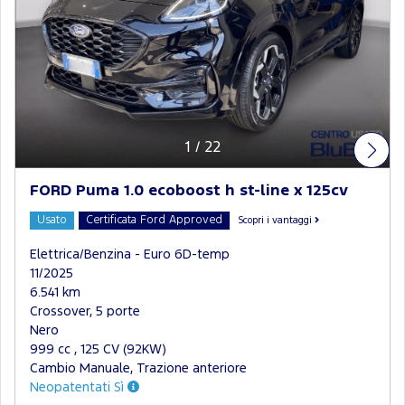
1
/
22
FORD Puma 1.0 ecoboost h st-line x 125cv
Usato
Certificata Ford Approved
Scopri i vantaggi
Elettrica/Benzina - Euro 6D-temp
11/2025
6.541 km
Crossover, 5 porte
Nero
999 cc , 125 CV (92KW)
Cambio Manuale, Trazione anteriore
Neopatentati Sì