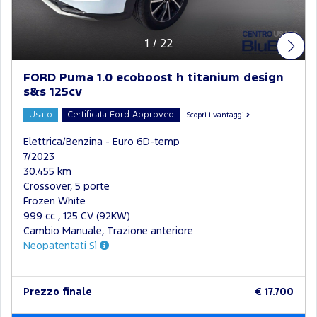
1
/
22
FORD Puma 1.0 ecoboost h titanium design
s&s 125cv
Usato
Certificata Ford Approved
Scopri i vantaggi
Elettrica/Benzina - Euro 6D-temp
7/2023
30.455 km
Crossover, 5 porte
Frozen White
999 cc , 125 CV (92KW)
Cambio Manuale, Trazione anteriore
Neopatentati Sì
Prezzo finale
€ 17.700