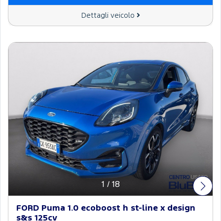
Dettagli veicolo
1
/
18
FORD Puma 1.0 ecoboost h st-line x design
s&s 125cv