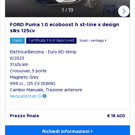
1
/
19
FORD Puma 1.0 ecoboost h st-line x design
s&s 125cv
Usato
Certificata Ford Approved
Scopri i vantaggi
Elettrica/Benzina - Euro 6D-temp
6/2023
31.474 km
Crossover, 5 porte
Magnetic Grey
999 cc , 125 CV (92KW)
Cambio Manuale, Trazione anteriore
Neopatentati Sì
Prezzo finale
€ 18.400
Richiedi informazioni