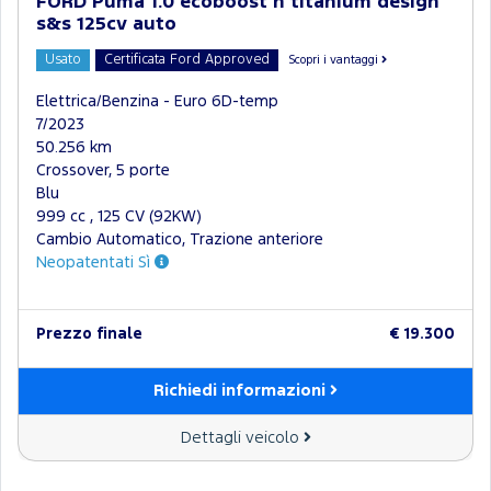
FORD Puma 1.0 ecoboost h titanium design
s&s 125cv auto
Usato
Certificata Ford Approved
Scopri i vantaggi
Elettrica/Benzina - Euro 6D-temp
7/2023
50.256 km
Crossover, 5 porte
Blu
999 cc , 125 CV (92KW)
Cambio Automatico, Trazione anteriore
Neopatentati Sì
Prezzo finale
€ 19.300
Richiedi informazioni
Dettagli veicolo