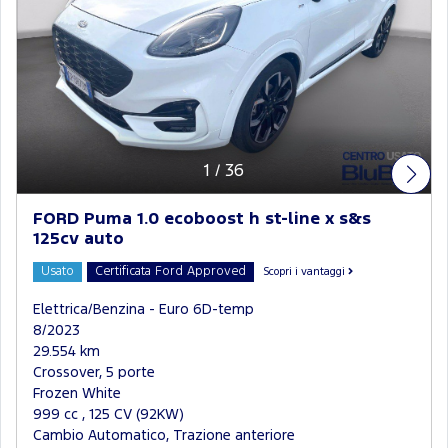
1
/
36
FORD Puma 1.0 ecoboost h st-line x s&s
125cv auto
Usato
Certificata Ford Approved
Scopri i vantaggi
Elettrica/Benzina - Euro 6D-temp
8/2023
29.554 km
Crossover, 5 porte
Frozen White
999 cc , 125 CV (92KW)
Cambio Automatico, Trazione anteriore