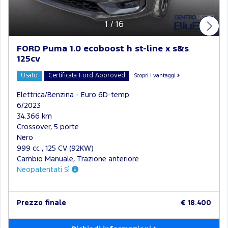
1
/
16
FORD Puma 1.0 ecoboost h st-line x s&s
125cv
Usato
Certificata Ford Approved
Scopri i vantaggi
Elettrica/Benzina - Euro 6D-temp
6/2023
34.366 km
Crossover, 5 porte
Nero
999 cc , 125 CV (92KW)
Cambio Manuale, Trazione anteriore
Neopatentati Sì
Prezzo finale
€ 18.400