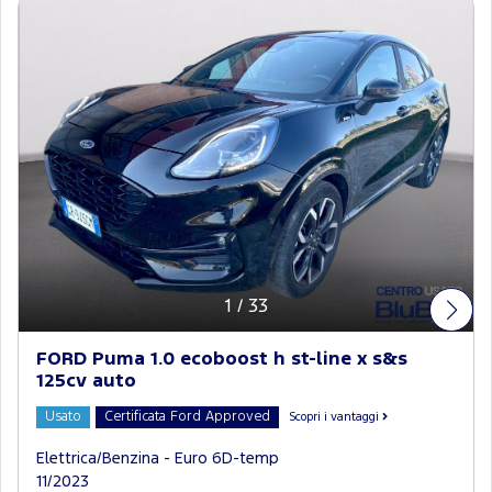
1
/
33
FORD Puma 1.0 ecoboost h st-line x s&s
125cv auto
Usato
Certificata Ford Approved
Scopri i vantaggi
Elettrica/Benzina - Euro 6D-temp
11/2023