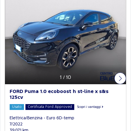
1
/
10
FORD Puma 1.0 ecoboost h st-line x s&s
125cv
Usato
Certificata Ford Approved
Scopri i vantaggi
Elettrica/Benzina - Euro 6D-temp
7/2022
39.071 km