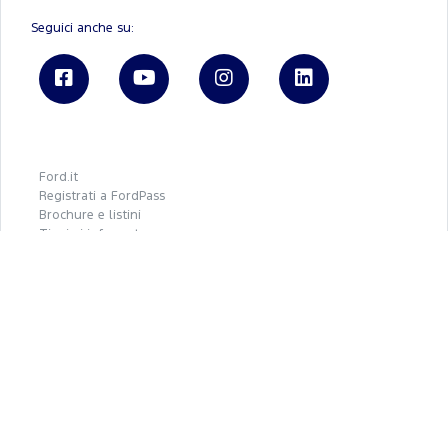
Seguici anche su:
Ford.it
Registrati a FordPass
Brochure e listini
Tienimi informato
BluBay S.P.A.
REA 01402610495 - P.IVA 01402610495
Capitale Sociale € 1.600.000
Privacy Policy
Cookie Policy
Gestione cookies
Privacy policy Ford Italia
Credits