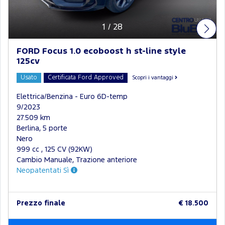
1
/
28
FORD Focus 1.0 ecoboost h st-line style
125cv
Usato
Certificata Ford Approved
Scopri i vantaggi
Elettrica/Benzina - Euro 6D-temp
9/2023
27.509 km
Berlina, 5 porte
Nero
999 cc , 125 CV (92KW)
Cambio Manuale, Trazione anteriore
Neopatentati Sì
Prezzo finale
€ 18.500