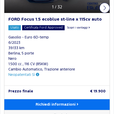
1
/
32
FORD Focus 1.5 ecoblue st-line x 115cv auto
Usato
Certificata Ford Approved
Scopri i vantaggi
Gasolio - Euro 6D-temp
6/2023
39.133 km
Berlina, 5 porte
Nero
1.500 cc , 116 CV (85KW)
Cambio Automatico, Trazione anteriore
Neopatentati Sì
Prezzo finale
€ 19.900
Richiedi informazioni