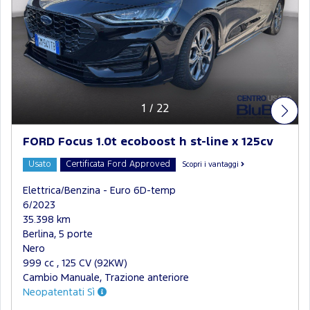
1
/
22
FORD Focus 1.0t ecoboost h st-line x 125cv
Usato
Certificata Ford Approved
Scopri i vantaggi
Elettrica/Benzina - Euro 6D-temp
6/2023
35.398 km
Berlina, 5 porte
Nero
999 cc , 125 CV (92KW)
Cambio Manuale, Trazione anteriore
Neopatentati Sì