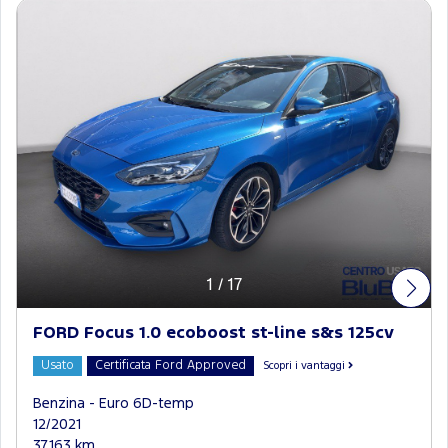
1
/
17
FORD Focus 1.0 ecoboost st-line s&s 125cv
Usato
Certificata Ford Approved
Scopri i vantaggi
Benzina - Euro 6D-temp
12/2021
37.163 km