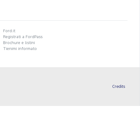
Ford.it
Registrati a FordPass
Brochure e listini
Tienimi informato
Credits