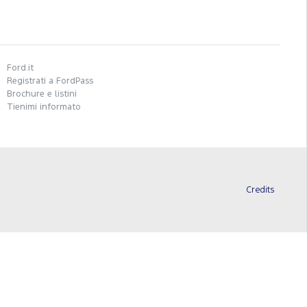
Ford.it
Registrati a FordPass
Brochure e listini
Tienimi informato
Credits