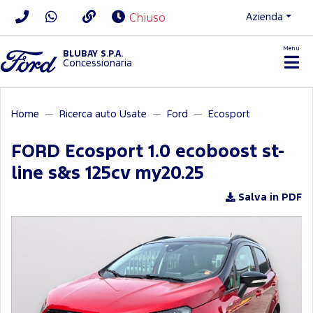
Azienda
Chiuso
Menu
BLUBAY S.P.A.
Concessionaria
Home
Ricerca auto Usate
Ford
Ecosport
FORD Ecosport 1.0 ecoboost st-
line s&s 125cv my20.25
Salva in PDF