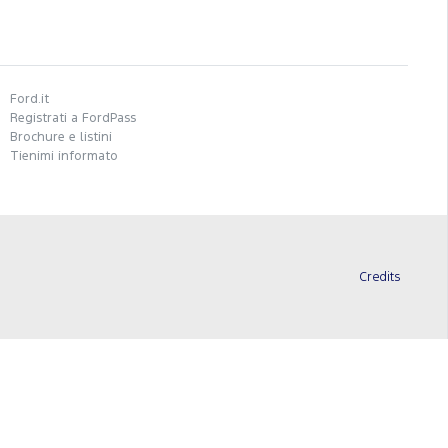
Ford.it
Registrati a FordPass
Brochure e listini
Tienimi informato
Credits